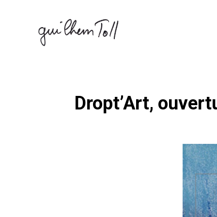
Skip
to
content
Dropt’Art, ouvert