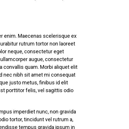
per enim. Maecenas scelerisque ex
rabitur rutrum tortor non laoreet
olor neque, consectetur eget
im ullamcorper augue, consectetur
 convallis quam. Morbi aliquet elit
Sed nec nibh sit amet mi consequat
e justo metus, finibus id elit
orttitor felis, vel sagittis odio
tempus imperdiet nunc, non gravida
io tortor, tincidunt vel rutrum a,
uspendisse tempus gravida ipsum in