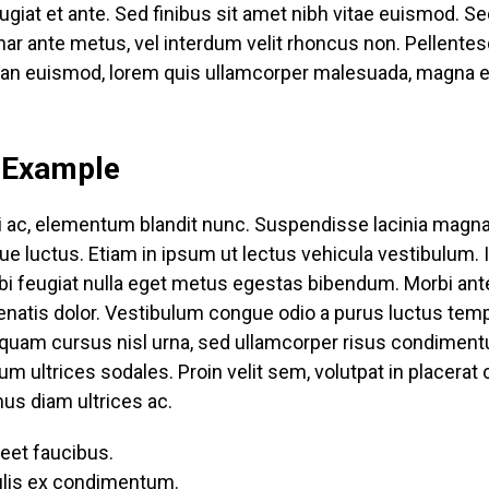
eugiat et ante. Sed finibus sit amet nibh vitae euismod. 
r ante metus, vel interdum velit rhoncus non. Pellentesqu
n euismod, lorem quis ullamcorper malesuada, magna est p
g Example
orci ac, elementum blandit nunc. Suspendisse lacinia magna
que luctus. Etiam in ipsum ut lectus vehicula vestibulu
bi feugiat nulla eget metus egestas bibendum. Morbi ante 
nenatis dolor. Vestibulum congue odio a purus luctus tem
. Aliquam cursus nisl urna, sed ullamcorper risus condime
m ultrices sodales. Proin velit sem, volutpat in placerat c
us diam ultrices ac.
reet faucibus.
ulis ex condimentum.