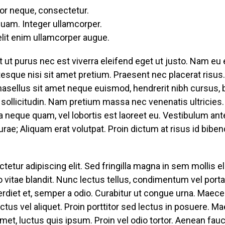
olor neque, consectetur.
quam. Integer ullamcorper.
elit enim ullamcorper augue.
 ut purus nec est viverra eleifend eget ut justo. Nam eu el
lentesque nisi sit amet pretium. Praesent nec placerat risu
asellus sit amet neque euismod, hendrerit nibh cursus, b
i sollicitudin. Nam pretium massa nec venenatis ultricie
 neque quam, vel lobortis est laoreet eu. Vestibulum ant
curae; Aliquam erat volutpat. Proin dictum at risus id bib
tur adipiscing elit. Sed fringilla magna in sem mollis ele
 vitae blandit. Nunc lectus tellus, condimentum vel porta
rdiet et, semper a odio. Curabitur ut congue urna. Maec
tus vel aliquet. Proin porttitor sed lectus in posuere. Mae
 amet, luctus quis ipsum. Proin vel odio tortor. Aenean fa