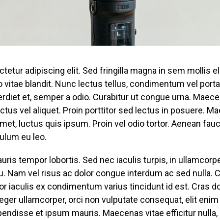
tur adipiscing elit. Sed fringilla magna in sem mollis ele
 vitae blandit. Nunc lectus tellus, condimentum vel porta
rdiet et, semper a odio. Curabitur ut congue urna. Maec
tus vel aliquet. Proin porttitor sed lectus in posuere. Mae
 amet, luctus quis ipsum. Proin vel odio tortor. Aenean fa
bulum eu leo.
s tempor lobortis. Sed nec iaculis turpis, in ullamcor
 Nam vel risus ac dolor congue interdum ac sed nulla. Cu
 iaculis ex condimentum varius tincidunt id est. Cras d
nteger ullamcorper, orci non vulputate consequat, elit en
pendisse et ipsum mauris. Maecenas vitae efficitur nulla, a