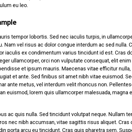
bulum eu leo.
ample
s tempor lobortis. Sed nec iaculis turpis, in ullamcor
 Nam vel risus ac dolor congue interdum ac sed nulla. Cu
 iaculis ex condimentum varius tincidunt id est. Cras d
nteger ullamcorper, orci non vulputate consequat, elit en
pendisse et ipsum mauris. Maecenas vitae efficitur nulla, a
eugiat et ante. Sed finibus sit amet nibh vitae euismod. 
r ante metus, vel interdum velit rhoncus non. Pellentesqu
n euismod, lorem quis ullamcorper malesuada, magna est p
cibus ac quis nulla. Sed tincidunt volutpat neque. Nullam 
os nec nibh accumsan, vitae sagittis risus aliquet. Cras od
tudin porta arcu eu tincidunt. Cras quis pharetra sem. S