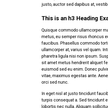
justo, auctor sed dapibus at, vesti
This is an h3 Heading Ex
Quisque commodo ullamcorper mauri
metus, eu semper risus rhoncus eu.
faucibus. Phasellus commodo tortor
ullamcorper at, varius vel quam. I
pharetra ligula nisi non ipsum. Sus
sit amet metus hendrerit aliquet f
euismod sed eu enim. Donec pulvina
vitae, maximus egestas ante. Aenea
orci sed nunc.
In eget nisl at justo tincidunt fau
turpis consequat a. Sed tincidunt er
lobortis nec nulla. Aliquam sollici